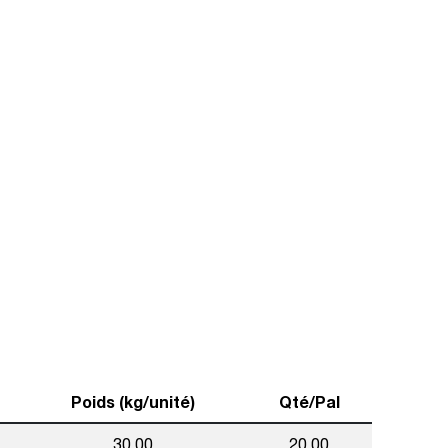
Poids (kg/unité)
Qté/Pal
30,00
20,00