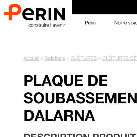
Aller
au
contenu
Perin
Notre visi
Accueil
>
Solutions
>
CLÔTURES
>
CLÔTURES DÉ
PLAQUE DE
SOUBASSEMEN
DALARNA
DESCRIPTION PRODUIT