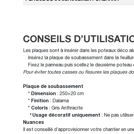
CONSEILS D’UTILISATI
Les plaques sont à insérer dans les poteaux déco alu
Insérez la plaque de soubassement dans la feuillure
Fixez le panneau puis scellez le deuxième poteau 
Pour éviter toutes casses ou fissures les plaques d
Plaque de soubassement
*
Dimension
: 250×20 cm
*
Finition
: Dalarna
*
Coloris
: Gris Anthracite
*
Usage décoratif uniquement
: Ne pas utilis
Nuances
Il est conseillé d’approvisionner votre chantier en u