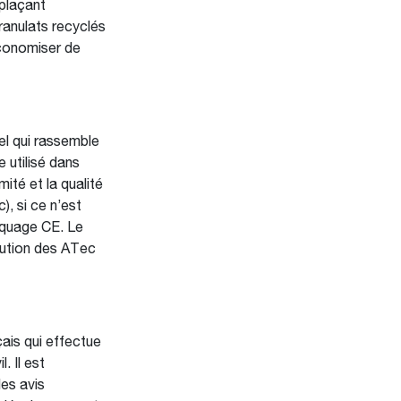
mplaçant
granulats recyclés
économiser de
el qui rassemble
e utilisé dans
ité et la qualité
, si ce n’est
arquage CE. Le
bution des ATec
ais qui effectue
. Il est
es avis