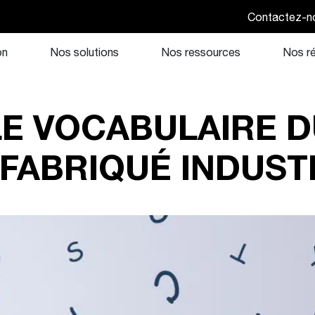
Contactez-n
on
Nos solutions
Nos ressources
Nos ré
 LE VOCABULAIRE 
FABRIQUÉ INDUST