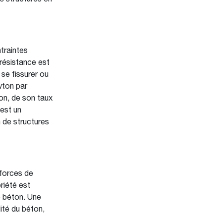
traintes
 résistance est
se fissurer ou
wton par
on, de son taux
 est un
 de structures
 forces de
riété est
e béton. Une
lité du béton,
.