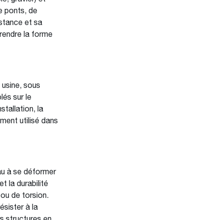
e ponts, de
istance et sa
prendre la forme
 usine, sous
és sur le
tallation, la
mment utilisé dans
au à se déformer
t la durabilité
ou de torsion.
sister à la
es structures en