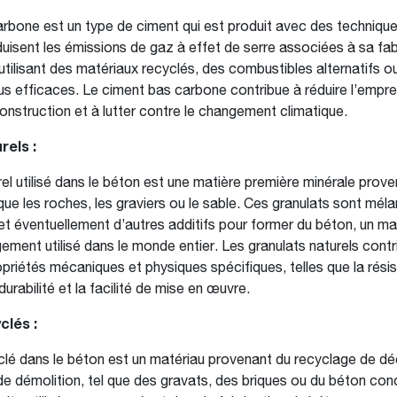
rbone est un type de ciment qui est produit avec des technique
uisent les émissions de gaz à effet de serre associées à sa fabr
 utilisant des matériaux recyclés, des combustibles alternatifs 
us efficaces. Le ciment bas carbone contribue à réduire l’empr
 construction et à lutter contre le changement climatique.
rels :
rel utilisé dans le béton est une matière première minérale prov
 que les roches, les graviers ou le sable. Ces granulats sont mé
 et éventuellement d’autres additifs pour former du béton, un ma
gement utilisé dans le monde entier. Les granulats naturels cont
priétés mécaniques et physiques spécifiques, telles que la résis
urabilité et la facilité de mise en œuvre.
clés :
clé dans le béton est un matériau provenant du recyclage de d
de démolition, tel que des gravats, des briques ou du béton co