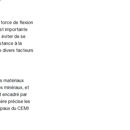
 force de flexion
est importante
 éviter de se
stance à la
 divers facteurs
es matériaux
es minéraux, et
st encadré par
re précise les
ncipaux du CEMI