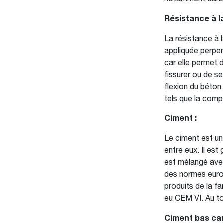
Résistance à la
La résistance à l
appliquée perpend
car elle permet 
fissurer ou de se
flexion du béto
tels que la compo
Ciment :
Le ciment est un 
entre eux. Il es
est mélangé avec 
des normes euro
produits de la f
eu CEM VI. Au to
Ciment bas car