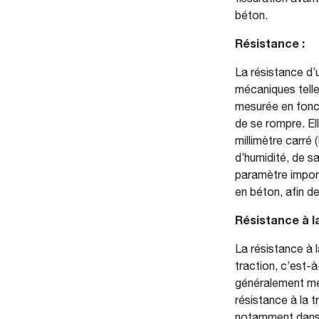
béton.
Résistance :
La résistance d’
mécaniques telles
mesurée en fonct
de se rompre. E
millimètre carré
d’humidité, de sa
paramètre import
en béton, afin de 
Résistance à la
La résistance à l
traction, c’est-à
généralement mes
résistance à la t
notamment dans l