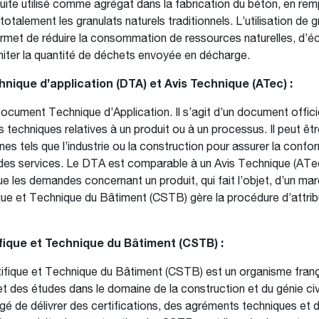
uite utilisé comme agrégat dans la fabrication du béton, en re
totalement les granulats naturels traditionnels. L’utilisation de 
rmet de réduire la consommation de ressources naturelles, d’
limiter la quantité de déchets envoyée en décharge.
ique d’application (DTA) et Avis Technique (ATec) :
cument Technique d’Application. Il s’agit d’un document offici
s techniques relatives à un produit ou à un processus. Il peut êtr
es tels que l’industrie ou la construction pour assurer la conform
des services. Le DTA est comparable à un Avis Technique (ATec)
que les demandes concernant un produit, qui fait l’objet, d’un m
que et Technique du Bâtiment (CSTB) gère la procédure d’attri
fique et Technique du Bâtiment (CSTB) :
ifique et Technique du Bâtiment (CSTB) est un organisme franç
 des études dans le domaine de la construction et du génie civil
 de délivrer des certifications, des agréments techniques et d