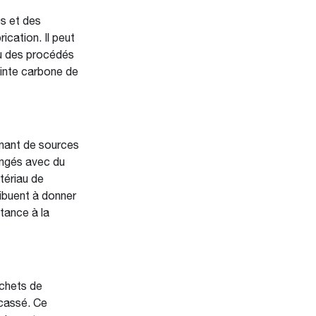
s et des
ication. Il peut
ou des procédés
einte carbone de
enant de sources
langés avec du
tériau de
ribuent à donner
tance à la
échets de
ncassé. Ce