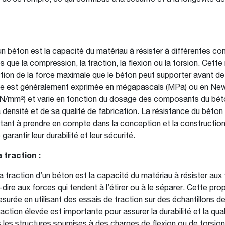
un béton est la capacité du matériau à résister à différentes con
 que la compression, la traction, la flexion ou la torsion. Cette
ion de la force maximale que le béton peut supporter avant de 
lle est généralement exprimée en mégapascals (MPa) ou en Ne
 (N/mm²) et varie en fonction du dosage des composants du bét
 densité et de sa qualité de fabrication. La résistance du béton
ant à prendre en compte dans la conception et la construction
garantir leur durabilité et leur sécurité.
 traction :
a traction d’un béton est la capacité du matériau à résister aux
-dire aux forces qui tendent à l’étirer ou à le séparer. Cette prop
urée en utilisant des essais de traction sur des échantillons d
raction élevée est importante pour assurer la durabilité et la qua
es structures soumises à des charges de flexion ou de torsion