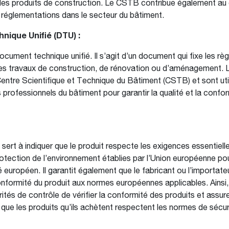
 les produits de construction. Le CSTB contribue également a
réglementations dans le secteur du bâtiment.
ique Unifié (DTU) :
cument technique unifié. Il s’agit d’un document qui fixe les rè
les travaux de construction, de rénovation ou d’aménagement.
Centre Scientifique et Technique du Bâtiment (CSTB) et sont u
 professionnels du bâtiment pour garantir la qualité et la confo
ert à indiquer que le produit respecte les exigences essentiell
rotection de l’environnement établies par l’Union européenne po
 européen. Il garantit également que le fabricant ou l’importateur
nformité du produit aux normes européennes applicables. Ainsi
ités de contrôle de vérifier la conformité des produits et assur
e les produits qu’ils achètent respectent les normes de sécuri