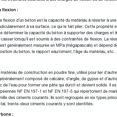
 flexion :
a flexion d’un béton est la capacité du matériau à résister à une
iculairement à sa surface, ce qui le fait plier. Cette propriété 
de déterminer la capacité du béton à supporter des charges et à
 casser lorsqu’il est soumis à des contraintes de flexion. La rési
n est généralement mesurée en MPa (mégapascals) et dépend de
sition du béton, le rapport eau/ciment, l’âge du matériau, etc.
matériau de construction en poudre fine, utilisé pour lier d’autr
t généralement composé de calcaire, d’argile, de gypse et d’autr
de l’eau pour former une pâte qui durcit et devient solide. Il e
péennes NF EN 197-1 et NF EN 197-5 qui répertorient de maniè
amille des ciments courants. Ils sont regroupés en six types pri
tal, trente-deux ciments courants y sont identifiés.
bone :