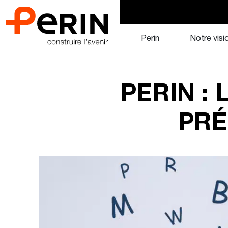
Aller
au
contenu
Perin
Notre visi
PERIN :
PRÉ