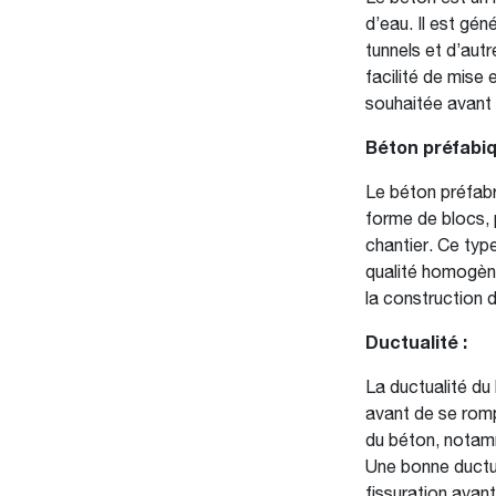
d’eau. Il est gén
tunnels et d’autr
facilité de mise
souhaitée avant 
Béton préfabiq
Le béton préfabr
forme de blocs, 
chantier. Ce type
qualité homogène 
la construction d
Ductualité :
La ductualité du
avant de se rompr
du béton, notamm
Une bonne ductua
fissuration avant