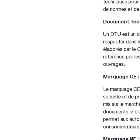
techniques pour
de normes et de 
Document Techn
Un DTU est un do
respecter dans 
élaborés par le 
référence par les
ouvrages.
Marquage CE :
Le marquage CE s
sécurité et de p
mis sur le marché
documenté la co
permet aux autor
consommateurs qu
Marquage NF :