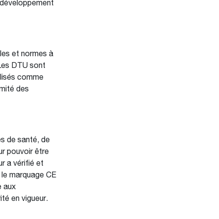
u développement
gles et normes à
 Les DTU sont
tilisés comme
rmité des
es de santé, de
ur pouvoir être
 a vérifié et
, le marquage CE
e aux
té en vigueur.