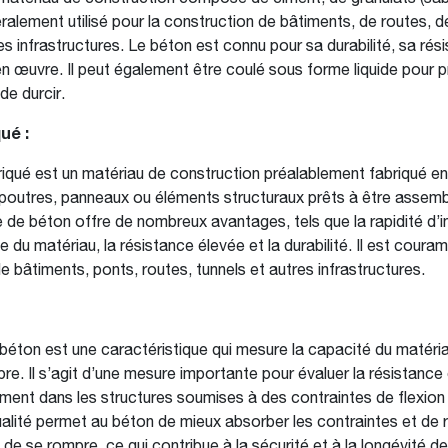
éralement utilisé pour la construction de bâtiments, de routes, d
es infrastructures. Le béton est connu pour sa durabilité, sa rés
 en œuvre. Il peut également être coulé sous forme liquide pour 
de durcir.
ué :
iqué est un matériau de construction préalablement fabriqué en
poutres, panneaux ou éléments structuraux prêts à être assembl
 de béton offre de nombreux avantages, tels que la rapidité d’ins
du matériau, la résistance élevée et la durabilité. Il est coura
e bâtiments, ponts, routes, tunnels et autres infrastructures.
 béton est une caractéristique qui mesure la capacité du matéri
e. Il s’agit d’une mesure importante pour évaluer la résistance e
ent dans les structures soumises à des contraintes de flexion 
lité permet au béton de mieux absorber les contraintes et de ré
 de se rompre, ce qui contribue à la sécurité et à la longévité d