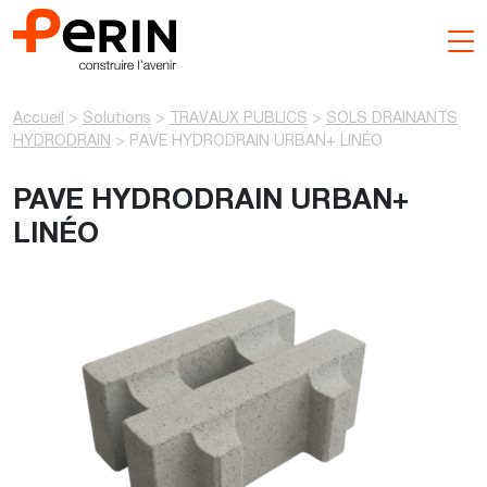
Aller
au
contenu
Accueil
>
Solutions
>
TRAVAUX PUBLICS
>
SOLS DRAINANTS
HYDRODRAIN
>
PAVE HYDRODRAIN URBAN+ LINÉO
PAVE HYDRODRAIN URBAN+
LINÉO