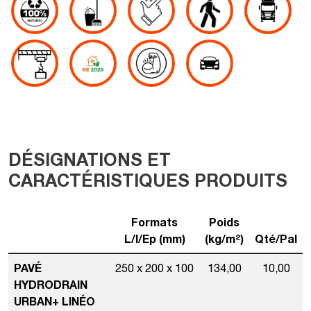
DÉSIGNATIONS ET
CARACTÉRISTIQUES PRODUITS
Formats
Poids
L/l/Ep (mm)
(kg/m²)
Qté/Pal
PAVÉ
250 x 200 x 100
134,00
10,00
HYDRODRAIN
URBAN+ LINÉO