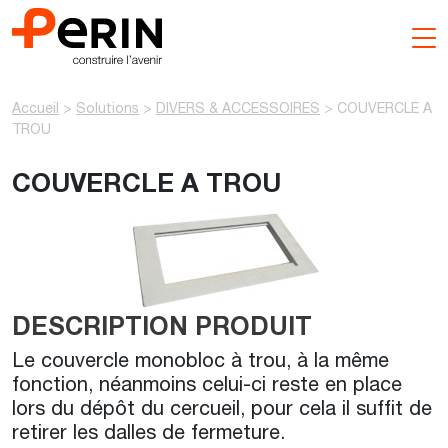
Aller
au
contenu
Accueil
>
Solutions
>
DIVERS & ACCESSOIRES
>
COUVERCLE A
TROU
COUVERCLE A TROU
DESCRIPTION PRODUIT
Le couvercle monobloc à trou, à la même
fonction, néanmoins celui-ci reste en place
lors du dépôt du cercueil, pour cela il suffit de
retirer les dalles de fermeture.