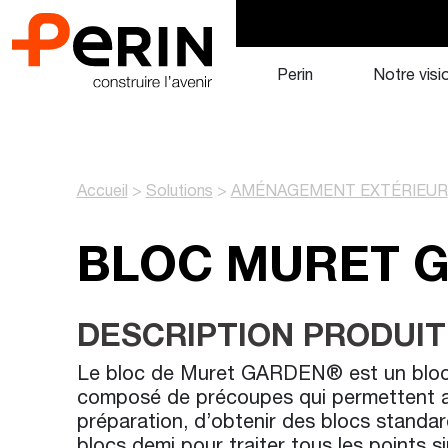
Aller
au
contenu
Perin
Notre visi
Accueil
>
Solutions
>
AMÉNAGEMENT EXTÉRIEUR
BLOC MURET 
DESCRIPTION PRODUIT
Le bloc de Muret GARDEN® est un bloc m
composé de précoupes qui permettent a
préparation, d’obtenir des blocs standar
blocs demi pour traiter tous les points si