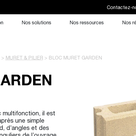
Contactez-n
on
Nos solutions
Nos ressources
Nos ré
>
MURET & PILIER
>
BLOC MURET GARDEN
GARDEN
ultifonction, il est
près une simple
d, d’angles et des
nguliers de l’ouvrage.