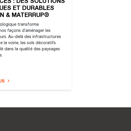
ES : DES SOLUTIONS
UES ET DURABLES
IN & MATERRUP®
cologique transforme
os façons d’aménager les
urs. Au-delà des infrastructures
 la voirie, les sols décoratifs
clé dans la qualité des paysages
s.
US