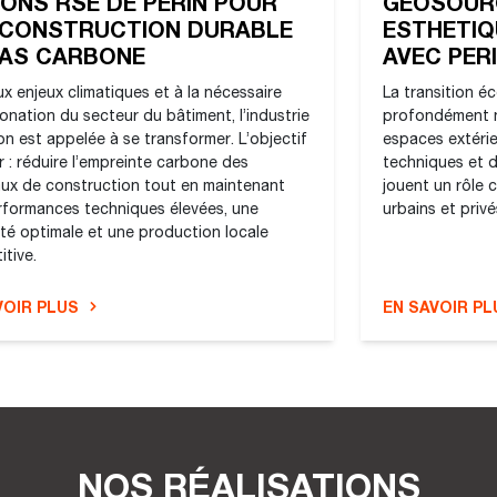
ONS RSE DE PERIN POUR
GEOSOURC
 CONSTRUCTION DURABLE
ESTHETIQ
BAS CARBONE
AVEC PER
x enjeux climatiques et à la nécessaire
La transition é
nation du secteur du bâtiment, l’industrie
profondément n
n est appelée à se transformer. L’objectif
espaces extérie
ir : réduire l’empreinte carbone des
techniques et de
aux de construction tout en maintenant
jouent un rôle 
rformances techniques élevées, une
urbains et privé
ité optimale et une production locale
tive.
VOIR PLUS
EN SAVOIR PL
NOS RÉALISATIONS