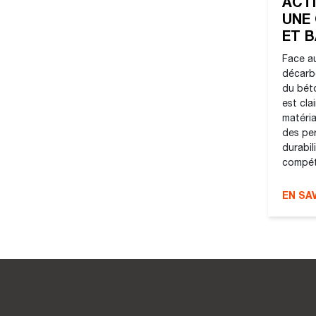
ACTI
UNE
ET 
Face au
décarbo
du béto
est cla
matéri
des pe
durabil
compéti
EN SA