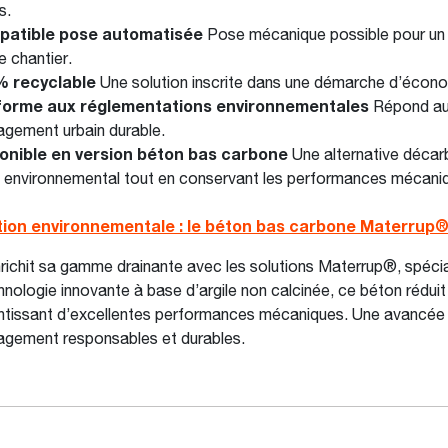
s.
mpatible pose automatisée
Pose mécanique possible pour un 
e chantier.
 % recyclable
Une solution inscrite dans une démarche d’économ
orme aux réglementations environnementales
Répond aux
gement urbain durable.
onible en version béton bas carbone
Une alternative décarb
t environnemental tout en conservant les performances mécani
tion environnementale : le béton bas carbone Materrup
nrichit sa gamme drainante avec les solutions Materrup®, spéci
hnologie innovante à base d’argile non calcinée, ce béton rédui
ntissant d’excellentes performances mécaniques. Une avancée 
gement responsables et durables.