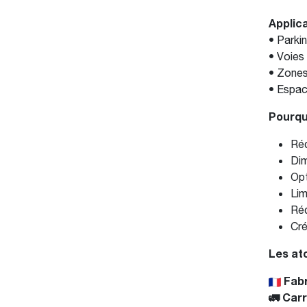
Applica
• Parki
• Voies
• Zones
• Espac
Pourqu
Réd
Dim
Opt
Lim
Réd
Cré
Les at
Fabr
🚛 Carr