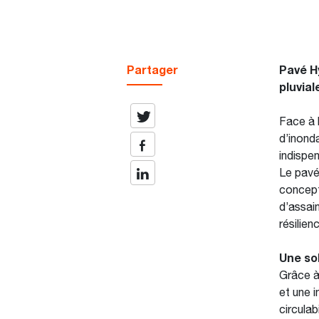
Partager
Pavé
H
pluvial
Face à 
d’inond
indispe
Le pavé
concepti
d’assai
résilie
Une so
Grâce 
et une 
circulab