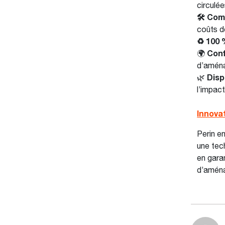
circulée
🛠️ Co
coûts d
♻️ 100
🌍
Conf
d’aména
🌿
Disp
l’impac
Innova
Perin e
une tec
en gara
d’aména