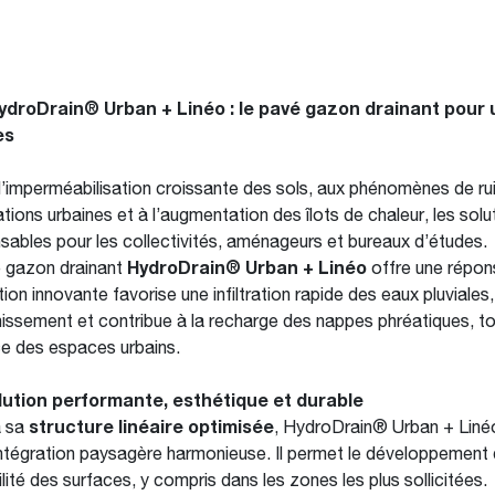
ydroDrain® Urban + Linéo : le pavé gazon drainant pour 
es
l’imperméabilisation croissante des sols, aux phénomènes de rui
ations urbaines et à l’augmentation des îlots de chaleur, les so
nsables pour les collectivités, aménageurs et bureaux d’études.
 gazon drainant
HydroDrain® Urban + Linéo
offre une répon
on innovante favorise une infiltration rapide des eaux pluviales,
nissement et contribue à la recharge des nappes phréatiques, tou
nce des espaces urbains.
lution performante, esthétique et durable
à sa
structure linéaire optimisée
, HydroDrain® Urban + Linéo
intégration paysagère harmonieuse. Il permet le développement 
ilité des surfaces, y compris dans les zones les plus sollicitées.