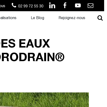
ous
02 99 72 55 30
alisations
Le Blog
Rejoignez-nous
DES EAUX
YDRODRAIN®